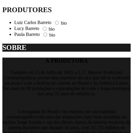
PRODUTORES
Luiz Carlos Barreto
bio
Lucy Barreto
bio
Paula Barreto
bio
SOBRE
A PRODUTORA
Fundada em 15 de Julho de 1963, a L.C. Barreto Produções
Cinematográficas possui uma trajetória tão rica que até se confunde
um pouco com a história do cinema no Brasil e da América Latina.
São mais de 80 produções e coproduções de curta e longa-metragem
nos seus 55 anos de existência.
Consagrada no Brasil e no exterior, em sua trajetória
cinematográfica está uma das adaptações mais bem sucedidas do
escritor Jorge Amado e um dos filmes chaves da história moderna do
cinema brasileiro que durante 34 anos, com 10.735 milhões de
espectadores, foi o maior sucesso de bilheteria do cinema brasileiro