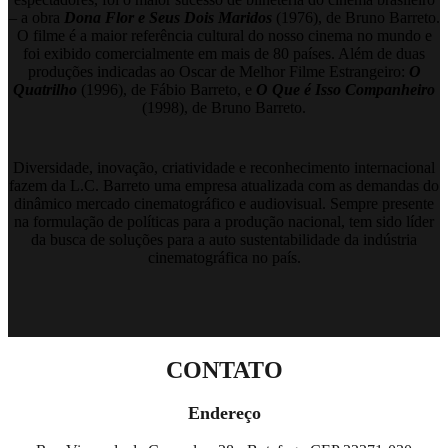
– a obra
Dona Flor e Seus Dois Maridos
(1976), de Bruno Barreto.
O filme é a maior referência cultural do nosso cinema no mundo e
foi exibido comercialmente em mais de 80 países. Além de duas
produções indicadas ao Oscar de Melhor Filme Estrangeiro:
O
Quatrilho
(1996), de Fábio Barreto, e
O Que é Isso Companheiro
(1998), de Bruno Barreto.
Diversidade, inovação, criatividade e reconhecimento internacional
fazem da L.C. Barreto uma empresa atualizada com as demandas do
dinâmico mercado cinematográfico e audiovisual. Sempre presente
na formulação de políticas para a produção nacional, tem sido líder
da busca de soluções para a auto sustentabilidade da indústria
cinematográfica no país.
CONTATO
Endereço